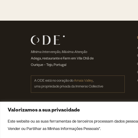
Mínima Intervenção, Máxima Atenção
Adega, restaurante e Farm em Vila Chã de
Ourique – Tejo, Portugal
A ODE está no coração do
Amaia Valley
,
uma propriedade privada da Immerso Collective
Valorizamos a sua privacidade
Este website ou as suas ferramentas de terceiros processam dados pessoais
© 2026 ODE Winery · Parte de Immerso Collective
Vender ou Partilhar as Minhas Informações Pessoais".