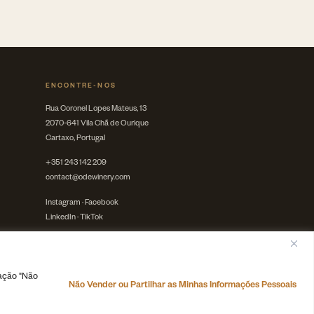
ENCONTRE-NOS
Rua Coronel Lopes Mateus, 13
2070-641 Vila Chã de Ourique
Cartaxo, Portugal
+351 243 142 209
contact@odewinery.com
Instagram
·
Facebook
LinkedIn
·
TikTok
gação "Não
Termos
·
Privacidade
·
Cookies
Não Vender ou Partilhar as Minhas Informações Pessoais