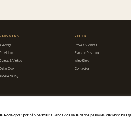
DESCUBRA
VISITE
A Adega
Provas & Visitas
Os Vinhos
Eventos Privados
Quinta & Vinhas
Wine Shop
Cellar Door
Contactos
AMAIA Valley
. Pode optar por não permitir a venda dos seus dados pessoais, clicando na li